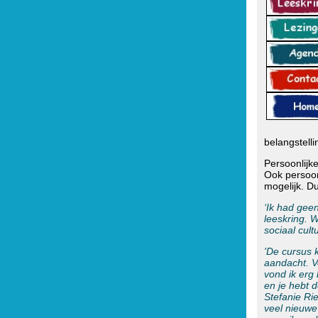
belangstelli
Persoonlijk
Ook persoonl
mogelijk. Du
‘Ik had geen
leeskring. W
sociaal cult
'De cursus 
aandacht. V
vond ik erg 
en je hebt 
Stefanie Ri
veel nieuwe 