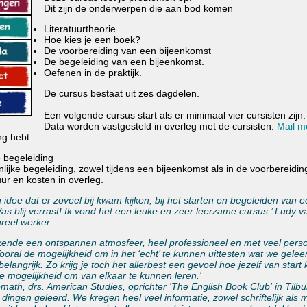
Dit zijn de onderwerpen die aan bod komen
Literatuurtheorie.
Hoe kies je een boek?
De voorbereiding van een bijeenkomst
De begeleiding van een bijeenkomst.
Oefenen in de praktijk.
De cursus bestaat uit zes dagdelen.
Een volgende cursus start als er minimaal vier cursisten zijn.
Data worden vastgesteld in overleg met de cursisten.
Mail 
ng hebt.
e begeleiding
ijke begeleiding, zowel tijdens een bijeenkomst als in de voorbereiding
ur en kosten in overleg.
 idee dat er zoveel bij kwam kijken, bij het starten en begeleiden van 
as blij verrast! Ik vond het een leuke en zeer leerzame cursus.’ Ludy v
ureel werker
kende een ontspannen atmosfeer, heel professioneel en met veel perso
ooral de mogelijkheid om in het ‘echt’ te kunnen uittesten wat we gele
belangrijk. Zo krijg je toch het allerbest een gevoel hoe jezelf van start
de mogelijkheid om van elkaar te kunnen leren.'
emath, drs. American Studies, oprichter 'The English Book Club' in Tilb
dingen geleerd. We kregen heel veel informatie, zowel schriftelijk als