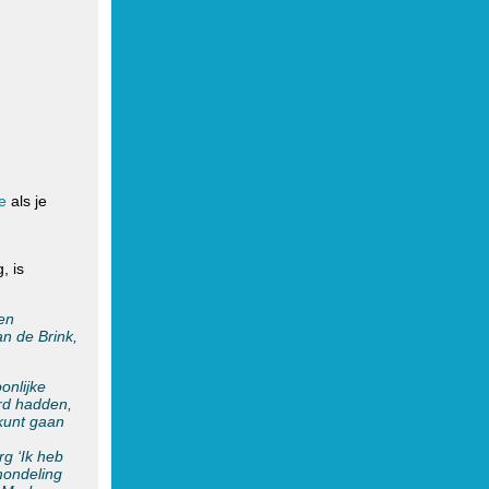
me
als je
, is
een
an de Brink,
onlijke
erd hadden,
 kunt gaan
urg
‘Ik heb
 mondeling