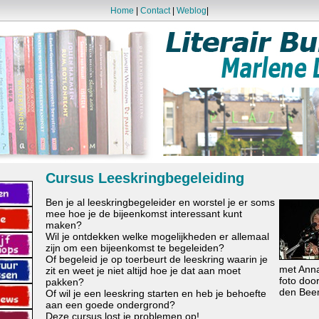
Home
|
Contact
|
Weblog
|
Cursus Leeskringbegeleiding
Ben je al leeskringbegeleider en worstel je er soms
mee hoe je de bijeenkomst interessant kunt
maken?
Wil je ontdekken welke mogelijkheden er allemaal
zijn om een bijeenkomst te begeleiden?
Of begeleid je op toerbeurt de leeskring waarin je
met Anna
zit en weet je niet altijd hoe je dat aan moet
foto doo
pakken?
den Bee
Of wil je een leeskring starten en heb je behoefte
aan een goede ondergrond?
Deze cursus lost je problemen op!