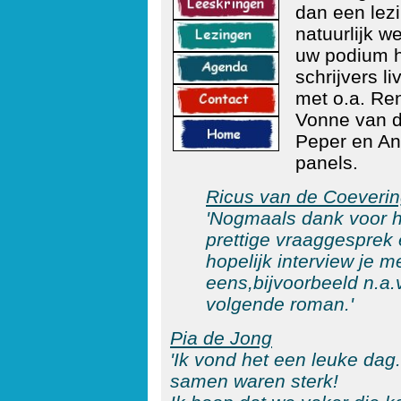
dan een lez
natuurlijk w
uw podium h
schrijvers l
met o.a. Ren
Vonne van d
Peper en Ann
panels.
Ricus van de Coeveri
'Nogmaals dank voor h
prettige vraaggesprek
hopelijk interview je 
eens,
bijvoorbeeld n.a.v
volgende roman.'
Pia de Jong
'Ik vond het een leuke dag.
samen waren sterk!