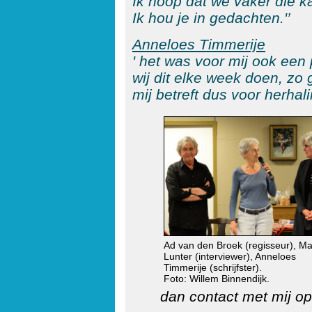
Ik hoop dat we vaker die ka
Ik hou je in gedachten.'’
Anneloes Timmerije
' het was voor mij ook een 
wij dit elke week doen, zo
mij betreft dus voor herhal
Ad van den Broek (regisseur), Ma
Lunter (interviewer), Anneloes
Timmerije (schrijfster).
Foto: Willem Binnendijk.
dan
contact
met mij op