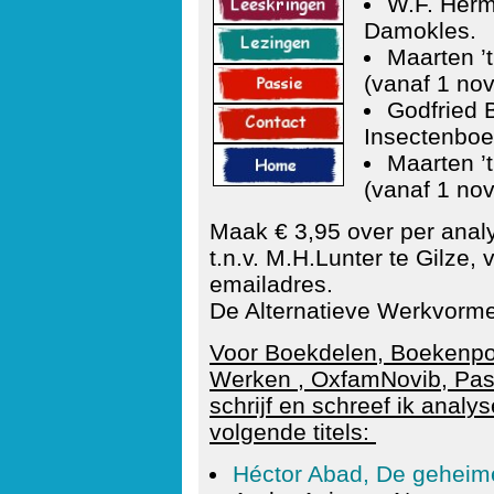
W.F. Herm
Damokles.
Maarten ’
(vanaf 1 no
Godfried 
Insectenboe
Maarten ’
(vanaf 1 no
Maak € 3,95 over per ana
t.n.v. M.H.Lunter te Gilze, 
emailadres.
De Alternatieve Werkvorme
Voor Boekdelen, Boekenpos
Werken , OxfamNovib, Pass
schrijf en schreef ik analy
volgende titels:
Héctor Abad, De geheime