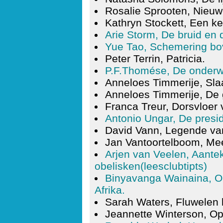
Rosalie Sprooten, Nieuw
Kathryn Stockett, Een 
Arie Storm, De bruid en 
Yue Tao, Schemering bo
Peter Terrin, Patricia.
P.F.Thomése, De onder
Anneloes Timmerije, Slaa
Anneloes Timmerije, De 
Franca Treur, Dorsvloer v
Antonio Ungar, De presi
David Vann, Legende va
Jan Vantoortelboom, Mees
Arjen van Veelen, Aante
obelisken(leesclubtipts)
Binyavanga Wainaina, Op
Afrika.
Sarah Waters, Fluwelen 
Jeannette Winterson, Op