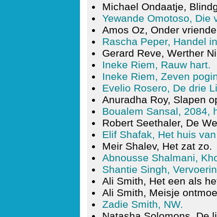
Michael Ondaatje, Blind
Yewande Omotoso, Die v
Amos Oz, Onder vriende
Rascha Peper, Handel in
Gerard Reve, Werther Ni
Ineke Riem, Rauw hart.
Ineke Riem, Zeven pogin
Evelio Rosero, De drie Lil
Anuradha Roy, Slapen op
Boualem Sansal, 2084, h
Robert Seethaler, De W
Elif Shafak, Het huis van
Meir Shalev, Het zat zo.
Abnousse Shalmani, Kho
Shantie Singh, Vervoerin
Ali Smith, Het een als he
Ali Smith, Meisje ontmoe
Zadie Smith, NW.
Natasha Solomons, De l