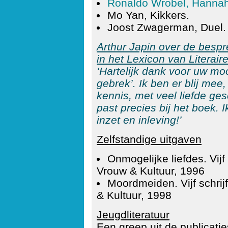
Ronaldo Wrobel, Hannah
Mo Yan, Kikkers.
Joost Zwagerman, Duel.
Arthur Japin over de bespr
in het Lexicon van Literai
‘Hartelijk dank voor uw mo
gebrek’. Ik ben er blij mee
kennis, met veel liefde ges
past precies bij het boek. I
inzet en inleving!’
Zelfstandige uitgaven
Onmogelijke liefdes. Vijf s
Vrouw & Kultuur, 1996
Moordmeiden. Vijf schrijf
& Kultuur, 1998
Jeugdliteratuur
Een greep uit de publicatie