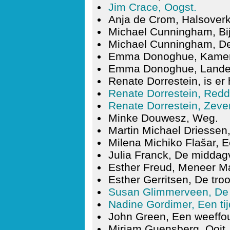
Jim Crace, Oogst.
Anja de Crom, Halsover
Michael Cunningham, Bij
Michael Cunningham, De
Emma Donoghue, Kamer
Emma Donoghue, Lande
Renate Dorrestein, is er
Renate Dorrestein, Red
Renate Dorrestein, Zeve
Minke Douwesz, Weg.
Martin Michael Driessen
Milena Michiko Flašar, 
Julia Franck, De middag
Esther Freud, Meneer Ma
Esther Gerritsen, De troo
Susan Glimmerveen, De r
Nadine Gordimer, Een tijd
John Green, Een weeffout
Miriam Guensberg, Ooit.