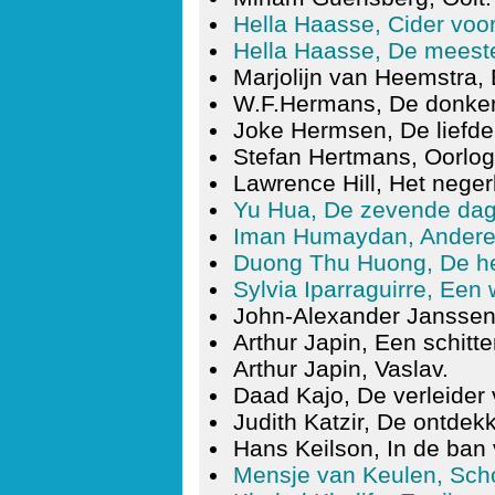
Hella Haasse, Cider vo
Hella Haasse, De meeste
Marjolijn van Heemstra
W.F.Hermans, De donke
Joke Hermsen, De liefde
Stefan Hertmans, Oorlog 
Lawrence Hill, Het nege
Yu Hua, De zevende dag
Iman Humaydan, Andere
Duong Thu Huong, De h
Sylvia Iparraguirre, Een 
John-Alexander Janssen,
Arthur Japin, Een schitt
Arthur Japin, Vaslav.
Daad Kajo, De verleide
Judith Katzir, De ontdekk
Hans Keilson, In de ban
Mensje van Keulen, Sch