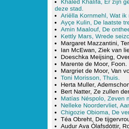
Khaled Khalifa, Er zijn
deze stad.
Ariëlla Kornmehl, Wat ik
Ayçe Kulin, De laatste tr
Amin Maalouf, De onth
Kettly Mars, Wrede seiz
Margaret Mazzantini, Te
Ian McEwan, Ziek van lie
Doeschka Meijsing, Over 
Marente de Moor, Foon.
Margriet de Moor, Van v
Toni Morisson, Thuis.
Herta Muller, Ademscho
Bert Natter, Ze zullen d
Matías Néspolo, Zeven 
Nelleke Noordervliet, Aa
Chigozie Obioma, De ver
Téa Obreht, De tijgervro
Audur Ava Ólafsdóttir, R