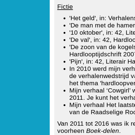
Fictie
'Het geld', in: Verhale
'De man met de hamer'
'10 oktober', in: 42, Li
'De val', in: 42, Hardlo
'De zoon van de kogelsl
Hardlooptijdschrift 200
'Pijn', in: 42, Literair 
In 2010 werd mijn ver
de verhalenwedstrijd 
het thema 'hardloopver
Mijn verhaal ‘Cowgirl
2011. Je kunt het verh
Mijn verhaal Het laats
van de Raadselige Ro
Van 2011 tot 2016 was ik 
voorheen
Boek-delen
.