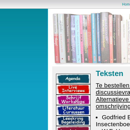
Hom
Teksten
T
e bestellen
discussievr
Alternatiev
omschrijvin
Godfried 
Insectenboe