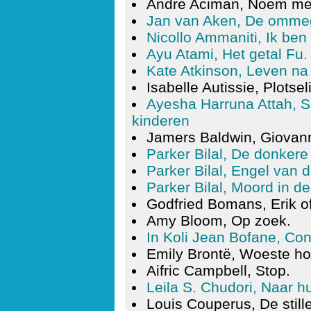
Andre Aciman, Noem me 
Jan van Aken, De ommeg
Nicollo Ammaniti, Ik ben
Ayu Atami, Het getal Fu.
Kate Atkinson, Leven na
Isabelle Autissie, Plotsel
Ayesha Harruna Attah, S
kinderen
Jamers Baldwin, Giovann
Parker Bilal, De donkere
Parker Bilal, Engel van d
Parker Bilal, Moord in d
Godfried Bomans, Erik of
Amy Bloom, Op zoek.
In Koli Jean Bofane, Co
Emily Brontë, Woeste ho
Aifric Campbell, Stop.
Leila S. Chudori, Naar hu
Louis Couperus, De stille