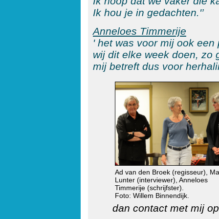
Ik hoop dat we vaker die ka
Ik hou je in gedachten.'’
Anneloes Timmerije
' het was voor mij ook een 
wij dit elke week doen, zo
mij betreft dus voor herhal
Ad van den Broek (regisseur), Ma
Lunter (interviewer), Anneloes
Timmerije (schrijfster).
Foto: Willem Binnendijk.
dan
contact
met mij op