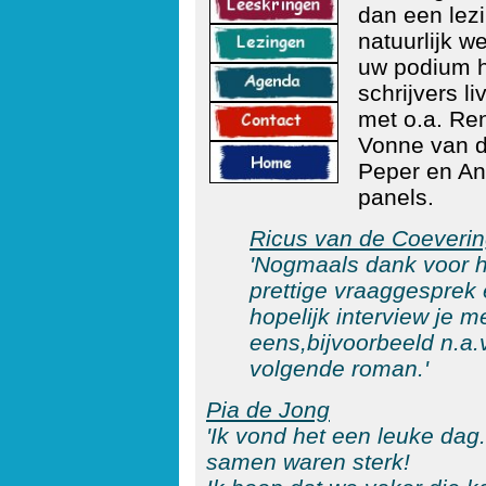
dan een lez
natuurlijk w
uw podium h
schrijvers l
met o.a. Ren
Vonne van d
Peper en Ann
panels.
Ricus van de Coeveri
'Nogmaals dank voor h
prettige vraaggesprek
hopelijk interview je 
eens,
bijvoorbeeld n.a.v
volgende roman.'
Pia de Jong
'Ik vond het een leuke dag.
samen waren sterk!