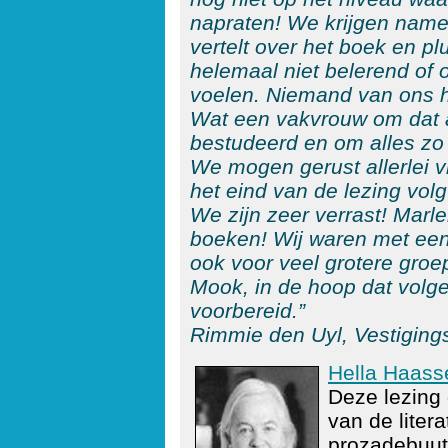
napraten! We krijgen name
vertelt over het boek en plu
helemaal niet belerend of
voelen. Niemand van ons h
Wat een vakvrouw om dat a
bestudeerd en om alles zo 
We mogen gerust allerlei v
het eind van de lezing vol
We zijn zeer verrast! Marl
boeken! Wij waren met een 
ook voor veel grotere groe
Mook, in de hoop dat volge
voorbereid.”
Rimmie den Uyl, Vestiging
Hella Haass
Deze lezing
van de liter
prozadebuut 