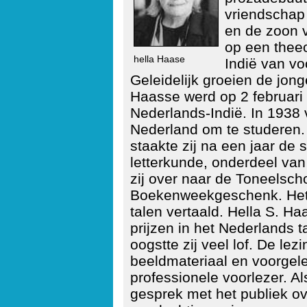
vriendschap
en de zoon 
op een thee
hella Haase
Indië van v
Geleidelijk groeien de jong
Haasse werd op 2 februari
Nederlands-Indië. In 1938 v
Nederland om te studeren.
staakte zij na een jaar de 
letterkunde, onderdeel van
zij over naar de Toneelsch
Boekenweekgeschenk. Het w
talen vertaald. Hella S. Haa
prijzen in het Nederlands t
oogstte zij veel lof. De lez
beeldmateriaal en voorgel
professionele voorlezer. Al
gesprek met het publiek ove