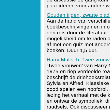
paar ideeën voor andere w
Gouden tijden, zwarte blad
Aan de hand van verschill
boekbeschrijvingen en inf
een reis door de literatuur.
mogelijkheid om te raden 
af met een quiz met ander
boeken. Duur:1,5 uur.
Harry Mulisch 'Twee vrou
‘Twee vrouwen’ van Harry 
1975 en riep verdeelde re
beschrijft de driehoeksrela
Sylvia en Alfred. Klassieke
dood spelen een hoofdrol. I
lezing het verhaal met de 
en ontwar de symboliek, d
raadsels. Ook discussieer 