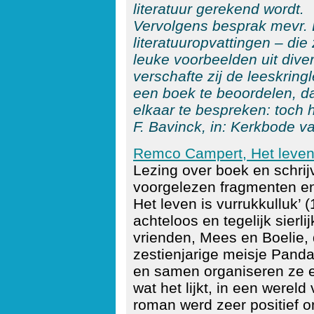
literatuur gerekend wordt.
Vervolgens besprak mevr. L
literatuuropvattingen – die 
leuke voorbeelden uit dive
verschafte zij de leeskrin
een boek te beoordelen, d
elkaar te bespreken: toch h
F. Bavinck, in:
Kerkbode va
Remco Campert, Het leven 
Lezing over boek en schrij
voorgelezen fragmenten en
Het leven is vurrukkulluk’ 
achteloos en tegelijk sierl
vrienden, Mees en Boelie, d
zestienjarige meisje Panda
en samen organiseren ze e
wat het lijkt, in een wereld
roman werd zeer positief on