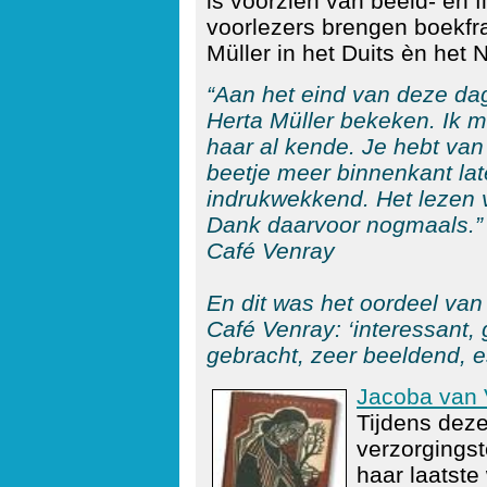
is voorzien van beeld- en 
voorlezers brengen boekfr
Müller in het Duits èn het 
“Aan het eind van deze dag
Herta Müller bekeken. Ik me
haar al kende. Je hebt va
beetje meer binnenkant lat
indrukwekkend. Het lezen v
Dank daarvoor nogmaals.” A
Café Venray
En dit was het oordeel van 
Café Venray: ‘interessant
gebracht, zeer beeldend, e
Jacoba van 
Tijdens deze
verzorgingst
haar laatste