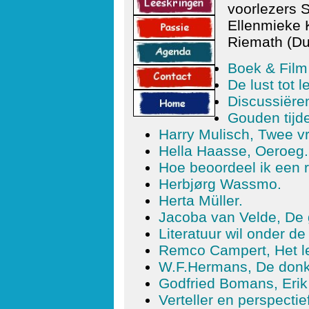
voorlezers 
Ellenmieke K
Riemath (Dui
Boek & Film
De lust tot l
Discussiëren
Gouden tijde
Harry Mulisch, Twee v
Hella Haasse, Oeroeg.
Hoe beoordeel ik een
Herbjørg Wassmo.
Herta Müller.
Jacoba van Velde, De 
Literatuur wil onder de
Remco Campert, Het le
W.F.Hermans, De don
Godfried Bomans, Erik 
Verteller en perspectief