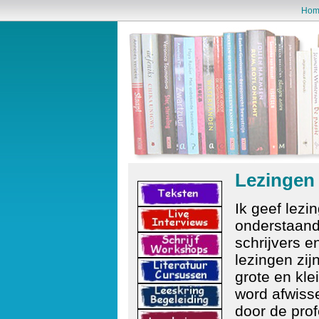
Hom
Lezingen
Ik geef lezi
onderstaan
schrijvers 
lezingen zij
grote en kle
word afwiss
door de pro