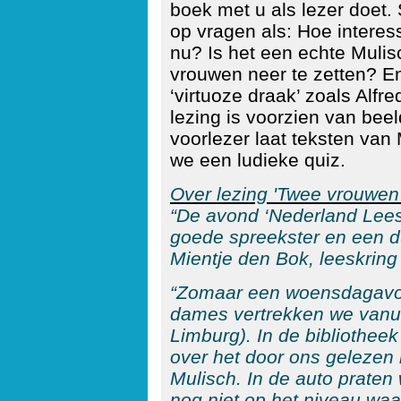
boek met u als lezer doet
op vragen als: Hoe interes
nu? Is het een echte Mulis
vrouwen neer te zetten? En 
‘virtuoze draak’ zoals Alf
lezing is voorzien van bee
voorlezer laat teksten van 
we een ludieke quiz.
Over lezing 'Twee vrouwen
“De avond ‘Nederland Lee
goede spreekster en een du
Mientje den Bok, leeskring
“Zomaar een woensdagavon
dames vertrekken we vanu
Limburg). In de bibliothee
over het door ons gelezen
Mulisch. In de auto praten 
nog niet op het niveau waa