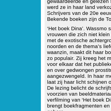
gewaardeerde en gelezen s
werd ze in haar land verko
Schrijvers van de 20e eeuw.
Bekende boeken zijn de Tor
‘Het boek Dina’. Wassmo sc
vrouwen die zich niet klein
met de exotische achtergr
noorden en de thema’s lie
waanzin, maakt dit haar bo
zo populair. Zij kreeg het 
voor elkaar dat het publiek
en over gedwongen prostit
aangezwengeld. In haar me
laat zij haar licht schijne
De lezing belicht de schrijf
voorzien van beeldmateriaa
verfilming van ‘Het boek D
brengt boekfragmenten en