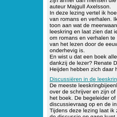
zijn armer dan mensen die
auteur Majgull Axelsson.
In deze lezing vertel ik ho
van romans en verhalen. Ik
toon aan wat de meerwaar
leeskring en laat zien dat 
om romans en verhalen te l
van het lezen door de eeu
onderhevig is.
En wist u dat een boek all
dankzij de lezer? Renate D
Heijden hebben zich daar h
Discussiëren in de leeskrin
De meeste leeskringbijeen
over de schrijver en zijn o
het boek. De begeleider o
discussievraag op en de i
Tijdens deze lezing laat i
de discussie op gang kunt