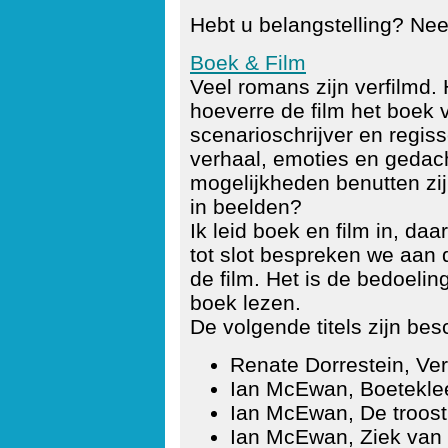
Hebt u belangstelling? N
Boek & Film
Veel romans zijn verfilmd. 
hoeverre de film het boek
scenarioschrijver en regis
verhaal, emoties en gedac
mogelijkheden benutten zij
in beelden?
Ik leid boek en film in, da
tot slot bespreken we aan 
de film. Het is de bedoeli
boek lezen.
De volgende titels zijn bes
Renate Dorrestein, Ve
Ian McEwan, Boetekle
Ian McEwan, De troos
Ian McEwan, Ziek van 