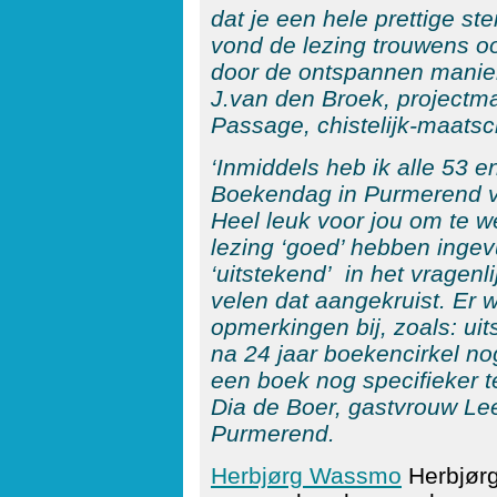
dat je een hele prettige ste
vond de lezing trouwens 
door de ontspannen manier
J.van den Broek, project
Passage, chistelijk-maats
‘Inmiddels heb ik alle 53 
Boekendag in Purmerend v
Heel leuk voor jou om te 
lezing ‘goed’ hebben ingev
‘uitstekend’ in het vragen
velen dat aangekruist. Er 
opmerkingen bij, zoals: ui
na 24 jaar boekencirkel nog
een boek nog specifieker t
Dia de Boer, gastvrouw L
Purmerend.
Herbjørg Wassmo
Herbjør